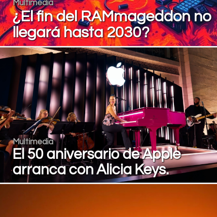
Multimedia
¿El fin del RAMmageddon no
llegará hasta 2030?
Multimedia
El 50 aniversario de Apple
arranca con Alicia Keys.