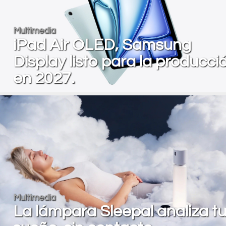
Multimedia
iPad Air OLED, Samsung
Display listo para la producci
en 2027.
Multimedia
La lámpara Sleepal analiza t