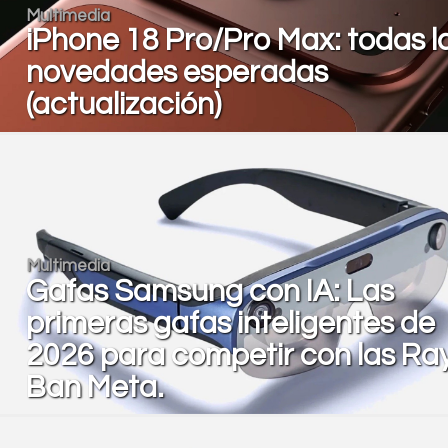
Multimedia
iPhone 18 Pro/Pro Max: todas l
novedades esperadas
(actualización)
Multimedia
Gafas Samsung con IA: Las
primeras gafas inteligentes de
2026 para competir con las Ra
Ban Meta.