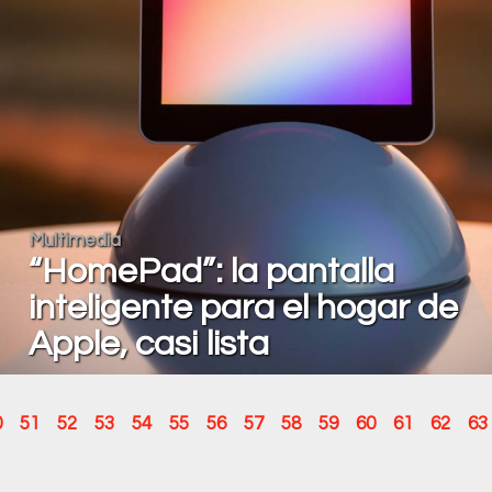
Multimedia
“HomePad”: la pantalla
inteligente para el hogar de
Apple, casi lista
0
51
52
53
54
55
56
57
58
59
60
61
62
63