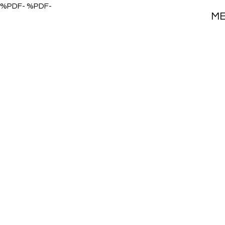
%PDF- %PDF-
M