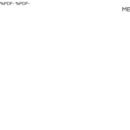
%PDF- %PDF-
M