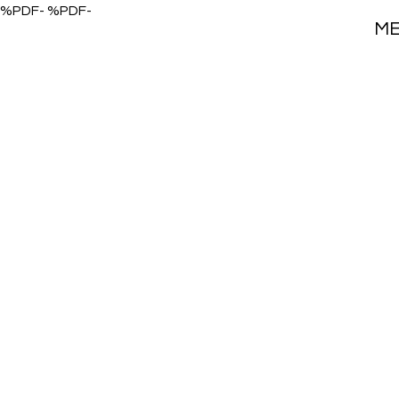
%PDF- %PDF-
M