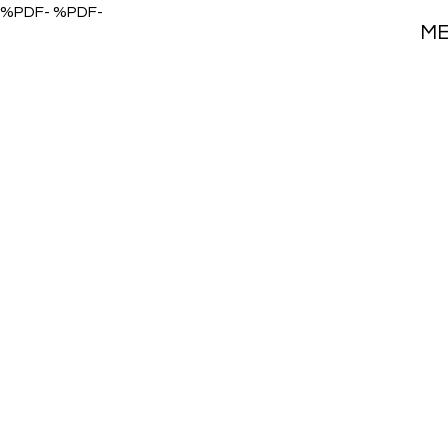
%PDF- %PDF-
M