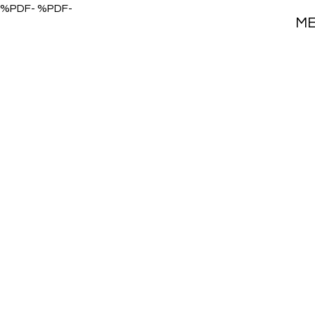
%PDF- %PDF-
M