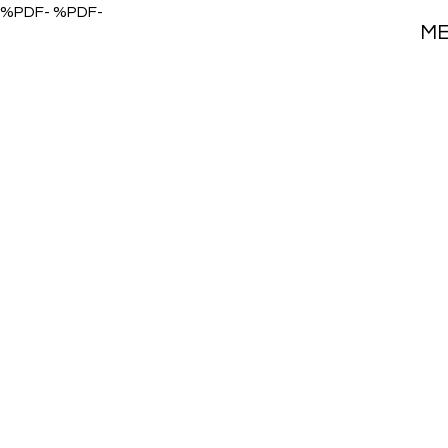
%PDF- %PDF-
M