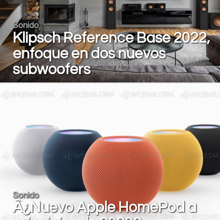
Sonido
Klipsch Reference Base 2022,
enfoque en dos nuevos
subwoofers
Sonido
Â¿Nuevo Apple HomePod a