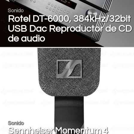
Sonido
Rotel DT-6000, 384kHz/32bit
USB Dac Reproductor de CD
de audio
Sonido
Sennheiser Momentum 4