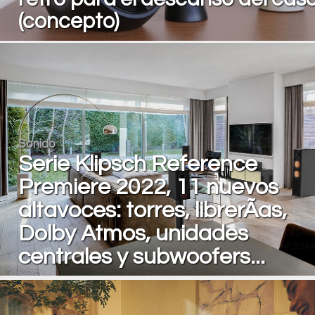
(concepto)
Sonido
Serie Klipsch Reference
Premiere 2022, 11 nuevos
altavoces: torres, librerÃ­as,
Dolby Atmos, unidades
centrales y subwoofers...