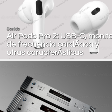
Sonido
Air Pods Pro 2: USB-C, monit
de frecuencia cardÃ­aca y
otras caracterÃ­sticas