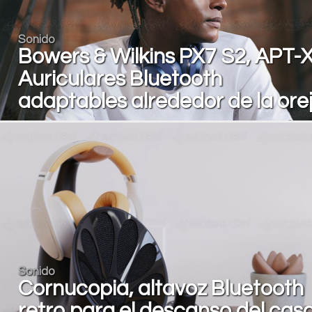
Sonido
Bowers & Wilkins PX7 S2, APT-
Auriculares Bluetooth
adaptables alrededor de la ore
Sonido
Cornucopia, altavoz Bluetooth
retro para el descanso del cas