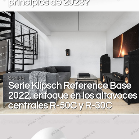
principios de 2023?
Sonido
Serie Klipsch Reference Base
2022, enfoque en los altavoces
centrales R-50C y R-30C