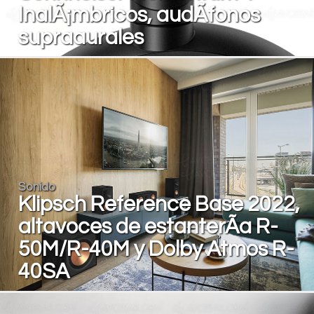
InalÃ¡mbricos, audÃ­fonos
supraaurales
Sonido
Klipsch Reference Base 2022,
altavoces de estanterÃ­a R-
50M/R-40M y Dolby Atmos R-
40SA