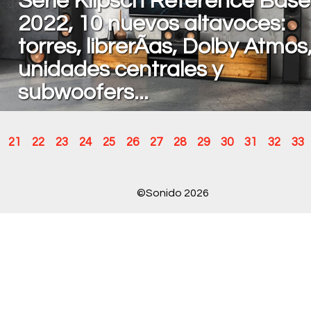
Serie Klipsch Reference Base
2022, 10 nuevos altavoces:
torres, librerÃ­as, Dolby Atmos
unidades centrales y
subwoofers...
21
22
23
24
25
26
27
28
29
30
31
32
33
©Sonido 2026