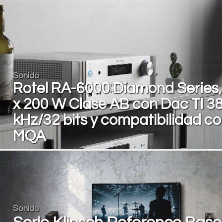
Sonido
Rotel RA-6000 Diamond Series,
x 200 W Clase AB con Dac TI 3
kHz/32 bits y compatibilidad c
MQA
Sonido