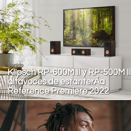
Sonido
Klipsch RP-600M II y RP-500M II
altavoces de estanterÃ­a
Reference Premiere 2022