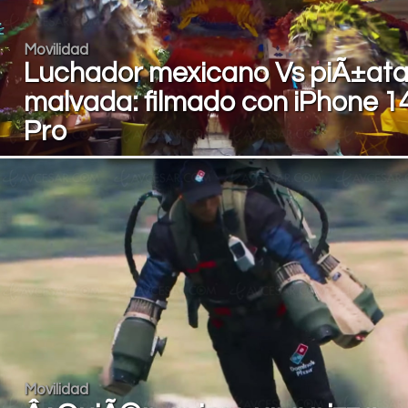
Movilidad
Luchador mexicano Vs piÃ±at
malvada: filmado con iPhone 1
Pro
Movilidad