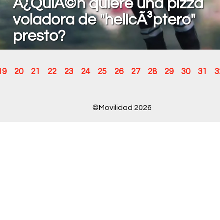
Â¿QuiÃ©n quiere una pizza
voladora de "helicÃ³ptero"
presto?
19
20
21
22
23
24
25
26
27
28
29
30
31
3
©Movilidad 2026