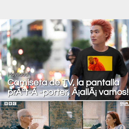
Movilidad
Camiseta de TV, la pantalla
prÃªt-Ã -porter, Â¡allÃ¡ vamos!