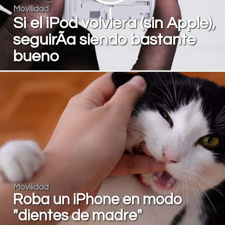
Movilidad
Si el iPod volviera (sin Apple),
seguirÃ­a siendo bastante
bueno
Movilidad
Roba un iPhone en modo
"dientes de madre"