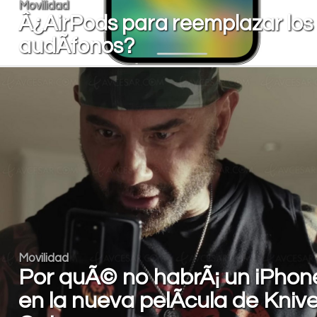
Movilidad
Â¿AirPods para reemplazar los
audÃ­fonos?
Movilidad
Por quÃ© no habrÃ¡ un iPhon
en la nueva pelÃ­cula de Kniv