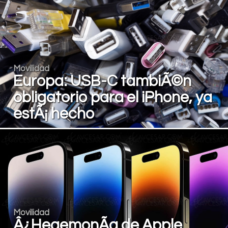
Movilidad
Europa: USB-C tambiÃ©n
obligatorio para el iPhone, ya
estÃ¡ hecho
Movilidad
Â¿HegemonÃ­a de Apple