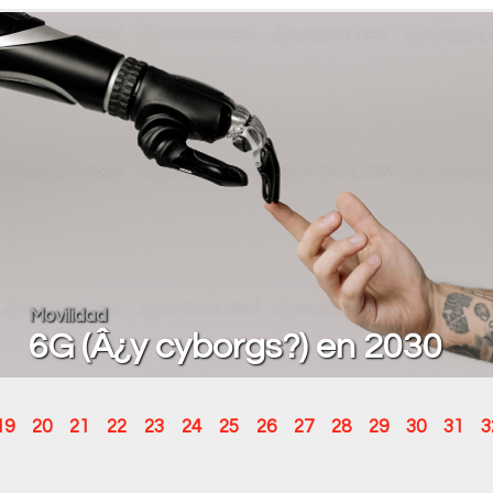
Movilidad
6G (Â¿y cyborgs?) en 2030
19
20
21
22
23
24
25
26
27
28
29
30
31
3