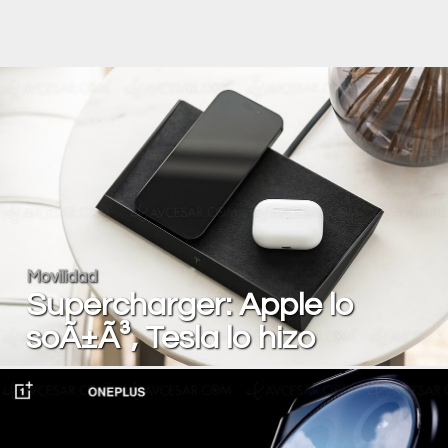
Movilidad
Supercharger: Apple lo
soÃ±Ã³, Tesla lo hizo