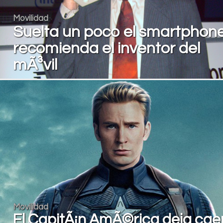
Movilidad
Suelta un poco el smartphone
recomienda el inventor del
mÃ³vil
Movilidad
El CapitÃ¡n AmÃ©rica deja cae