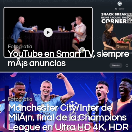
Fotografía
YouTube en Smart TV, siempre
mÃ¡s anuncios
Fotografía
Manchester City/Inter de
MilÃ¡n, final de la Champions
League en Ultra HD 4K, HDR