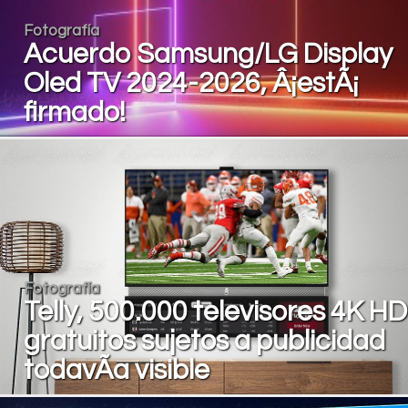
Fotografía
Acuerdo Samsung/LG Display
Oled TV 2024-2026, Â¡estÃ¡
firmado!
Fotografía
Telly, 500.000 televisores 4K H
gratuitos sujetos a publicidad
todavÃ­a visible