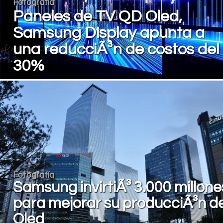
Fotografía
Paneles de TV QD Oled,
Samsung Display apunta a
una reducciÃ³n de costos del
30%
Fotografía
Samsung invirtiÃ³ 3.000 millone
para mejorar su producciÃ³n d
Oled