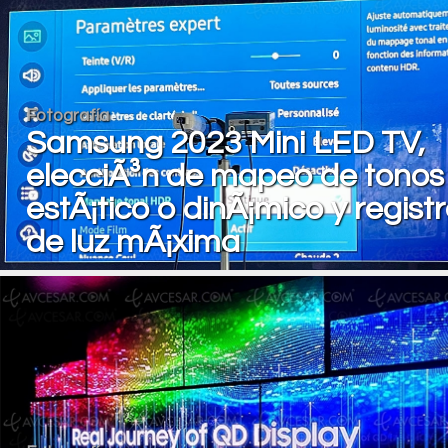
Fotografía
Samsung 2023 Mini LED TV,
elecciÃ³n de mapeo de tonos
estÃ¡tico o dinÃ¡mico y regist
de luz mÃ¡xima