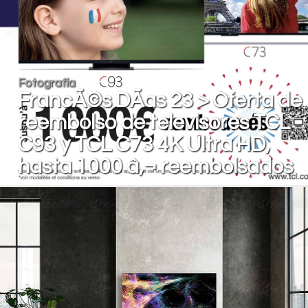
Fotografía
FrancÃ©s DÃ­as 23 > Oferta de
reembolso de televisores TCL
C93 y TCL C73 4K Ultra HD,
hasta 1000 â‚¬ reembolsados