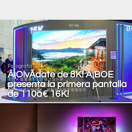
Fotografía
Â¡OlvÃ­date de 8K! Â¡BOE
presenta la primera pantalla
de 110â€ 16K!