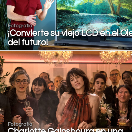
Fotografía
¡Convierte su viejo LCD en el Ol
del futuro!
Fotografía
Charlotte Gainsbourg en una