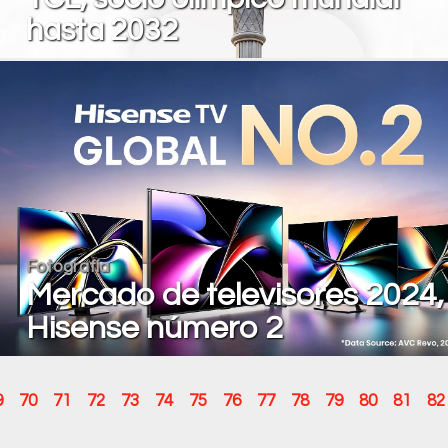
hasta 2032
Fotografía
Mercado de televisores 2024,
Hisense número 2
9
70
71
72
73
74
75
76
77
78
79
80
81
82