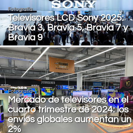
Fotografía
Televisores LCD Sony 2025:
Bravia 3, Bravia 5, Bravia 7 y
Bravia 9
Fotografía
Mercado de televisores en el
cuarto trimestre de 2024: los
envíos globales aumentan un
2%