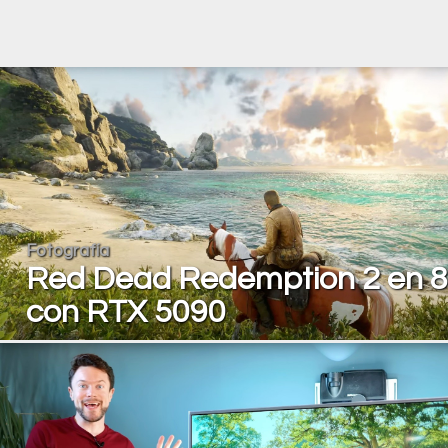
Fotografía
Red Dead Redemption 2 en 
con RTX 5090