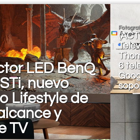
Fotograf
(ACT
Telev
Thom
ctor LED BenQ
6 tel
Goog
STi, nuevo
sopor
 Lifestyle de
alcance y
e TV