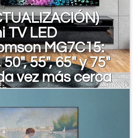
ía
CTUALIZACIÓN)
i TV LED
omson MG7C15:
, 50", 55", 65" y 75"
da vez más cerca