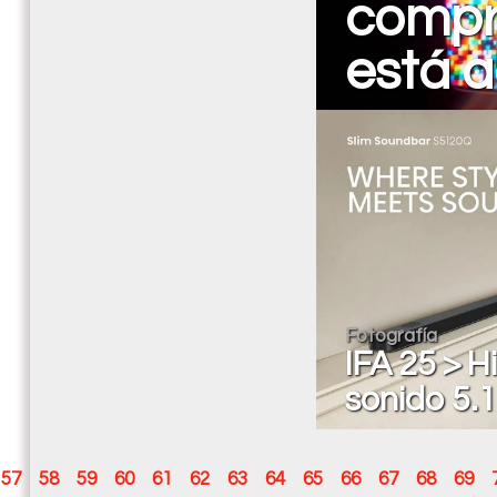
compr
está a
Fotografía
IFA 25 > 
sonido 5.
57
58
59
60
61
62
63
64
65
66
67
68
69