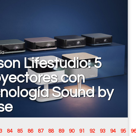
ía
on Lifestudio: 5
oyectores con
cnología Sound by
se
3
84
85
86
87
88
89
90
91
92
93
94
95
9