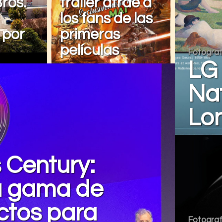
ros.
tráiler atrae a
los fans de las
 por
primeras
películas
Fotograf
LG 
Nat
Lo
s Century:
 gama de
ctos para
Fotograf