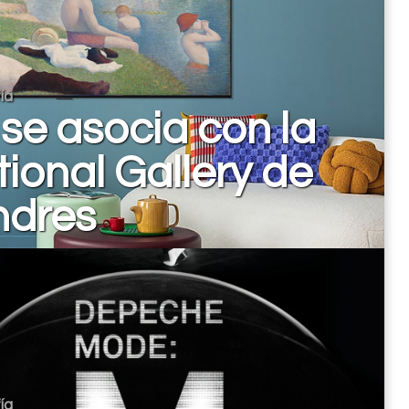
ía
se asocia con la
ional Gallery de
ndres
ía