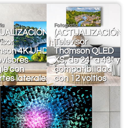
ía
Fotografía
UALIZACIÓN)
(ACTUALIZACIÓN)
isor
Televisor
son 4K UHD,
Thomson QLED
evisores
XS, de 24" a 43" y
le con
compatibilidad
tes laterales
con 12 voltios