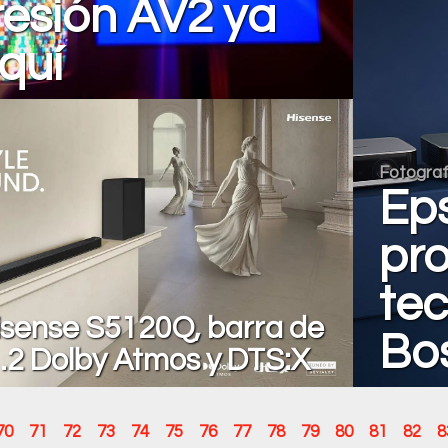
esión AV2 ya
quí
Fotograf
Eps
pr
te
Hisense S5120Q, barra de
Bo
1.2 Dolby Atmos y DTS:X
70
71
72
73
74
75
76
77
78
79
80
81
82
8