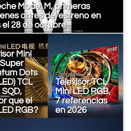
che Mode: M, primeras
enes antes del estreno en
 el 28 de octubre
ía
isor Mini
(Super
tum Dots
Fotografía
 LED) TCL
Televisor TCL
 SQD,
Mini LED RGB,
r que el
7 referencias
 LED RGB?
en 2026