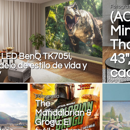
Fotograf
(A
Min
Th
 LED BenQ TK705i,
43"
lo de estilo de vida y
ca
V
Fotografía
The
Mandalorian &
Grogu: El