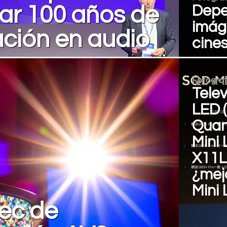
ar 100 años de
Depe
imág
ción en audio
cines
Fotograf
Telev
LED 
Quan
Mini
X11L
¿mejo
Mini
ec de