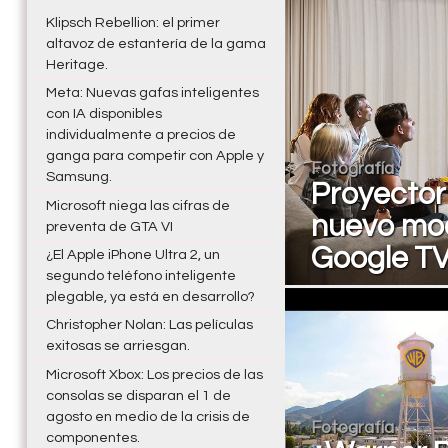
Klipsch Rebellion: el primer
altavoz de estantería de la gama
Heritage.
Meta: Nuevas gafas inteligentes
con IA disponibles
individualmente a precios de
ganga para competir con Apple y
Fotografía
Samsung.
Proyector
Microsoft niega las cifras de
nuevo mode
preventa de GTA VI
Google T
¿El Apple iPhone Ultra 2, un
segundo teléfono inteligente
plegable, ya está en desarrollo?
Christopher Nolan: Las películas
exitosas se arriesgan.
Microsoft Xbox: Los precios de las
consolas se disparan el 1 de
agosto en medio de la crisis de
Fotografía
componentes.