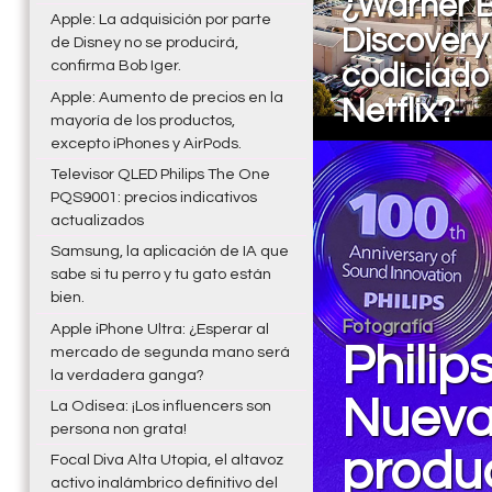
¿Warner B
Apple: La adquisición por parte
Discovery
de Disney no se producirá,
confirma Bob Iger.
codiciado
Apple: Aumento de precios en la
Netflix?
mayoría de los productos,
excepto iPhones y AirPods.
Televisor QLED Philips The One
PQS9001: precios indicativos
actualizados
Samsung, la aplicación de IA que
sabe si tu perro y tu gato están
bien.
Fotografía
Apple iPhone Ultra: ¿Esperar al
Philip
mercado de segunda mano será
la verdadera ganga?
Nueva
La Odisea: ¡Los influencers son
persona non grata!
produ
Focal Diva Alta Utopia, el altavoz
activo inalámbrico definitivo del